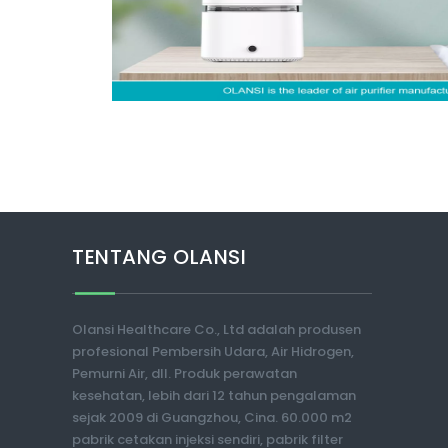
TENTANG OLANSI
Olansi Healthcare Co., Ltd adalah produsen
profesional Pembersih Udara, Air Hidrogen,
Pemurni Air, dll. Produk perawatan
kesehatan, lebih dari 12 tahun pengalaman
sejak 2009 di Guangzhou, Cina. 60.000 m2
pabrik cetakan injeksi sendiri, pabrik filter