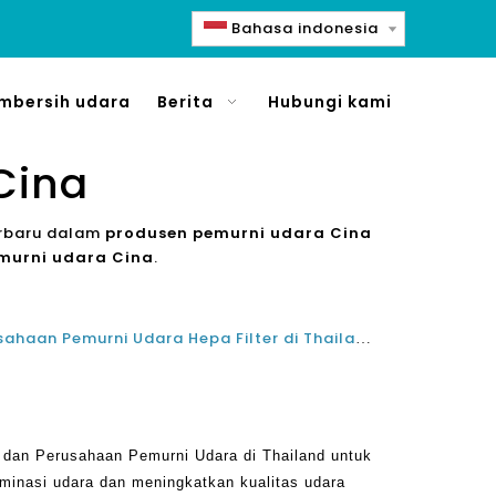
Bahasa indonesia
mbersih udara
Berita
Hubungi kami
Cina
erbaru dalam
produsen pemurni udara Cina
murni udara Cina
.
Terbaik 10 Produsen dan Perusahaan Pemurni Udara Hepa Filter di Thailand untuk PM 25
 dan Perusahaan Pemurni Udara di Thailand untuk
minasi udara dan meningkatkan kualitas udara