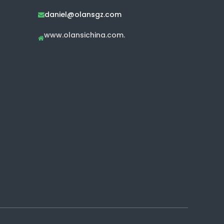
daniel@olansgz.com

www.olansichina.com.
