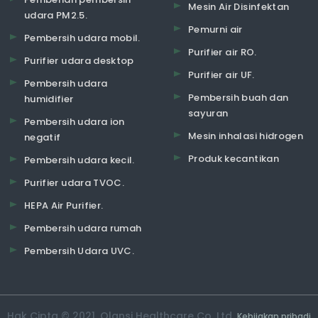
Mesin Air Disinfektan
udara PM2.5.
Pemurni air
Pembersih udara mobil.
Purifier air RO.
Purifier udara desktop
Purifier air UF.
Pembersih udara
Pembersih buah dan
humidifier
sayuran
Pembersih udara ion
Mesin inhalasi hidrogen
negatif
Produk kecantikan
Pembersih udara kecil.
Purifier udara TVOC.
HEPA Air Purifier.
Pembersih udara rumah
Pembersih Udara UVC.
Hak Cipta © 2021. Olansi Healthcare Co, Ltd.
Kebijakan pribadi