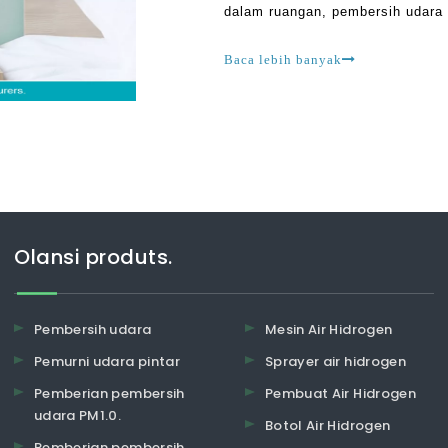
dalam ruangan, pembersih udara b
mana urbanisasi dan otomatisas
udara,
Baca lebih banyak
Olansi produts.
Pembersih udara
Mesin Air Hidrogen
Pemurni udara pintar
Sprayer air hidrogen
Pemberian pembersih
Pembuat Air Hidrogen
udara PM1.0.
Botol Air Hidrogen
Pemberian pembersih