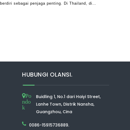
erdiri sebagai penjaga penting. Di Thailand, di
i biasanya menghasilkan hambatan premium
HUBUNGI OLANSI.
Po
Buidling 1, No.1 dari Haiyi Street,
ndo
Lanhe Town, Distrik Nansha,
k
Guangzhou, Cina
0086-15915736889.