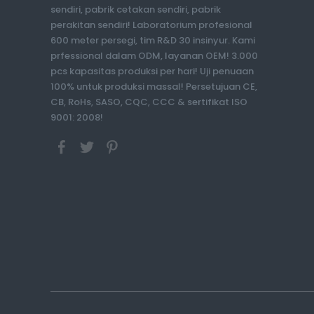
sendiri, pabrik cetakan sendiri, pabrik
perakitan sendiri! Laboratorium profesional
600 meter persegi, tim R&D 30 insinyur. Kami
prfessional dalam ODM, layanan OEM! 3.000
pcs kapasitas produksi per hari! Uji penuaan
100% untuk produksi massal! Persetujuan CE,
CB, RoHs, SASO, CQC, CCC & sertifikat ISO
9001: 2008!