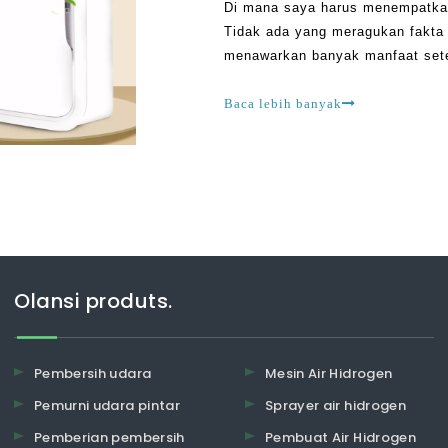
Di mana saya harus menempatka
Tidak ada yang meragukan fakta
menawarkan banyak manfaat setel
Ini bisa bermanfaat seperti men
Anda hidup sehat, memastikan 
Baca lebih banyak
Olansi produts.
Pembersih udara
Mesin Air Hidrogen
Pemurni udara pintar
Sprayer air hidrogen
Pemberian pembersih
Pembuat Air Hidrogen