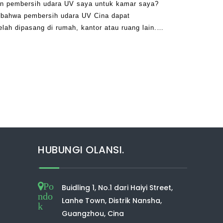
n pembersih udara UV saya untuk kamar saya?
 bahwa pembersih udara UV Cina dapat
ah dipasang di rumah, kantor atau ruang lain.
yingkirkan bau yang buruk dan ofensif, membantu
Anda
HUBUNGI OLANSI.
Po
Buidling 1, No.1 dari Haiyi Street,
ndo
Lanhe Town, Distrik Nansha,
k
Guangzhou, Cina