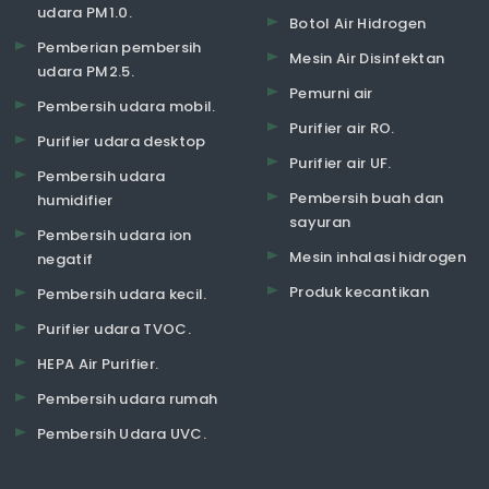
udara PM1.0.
Botol Air Hidrogen
Pemberian pembersih
Mesin Air Disinfektan
udara PM2.5.
Pemurni air
Pembersih udara mobil.
Purifier air RO.
Purifier udara desktop
Purifier air UF.
Pembersih udara
Pembersih buah dan
humidifier
sayuran
Pembersih udara ion
Mesin inhalasi hidrogen
negatif
Produk kecantikan
Pembersih udara kecil.
Purifier udara TVOC.
HEPA Air Purifier.
Pembersih udara rumah
Pembersih Udara UVC.