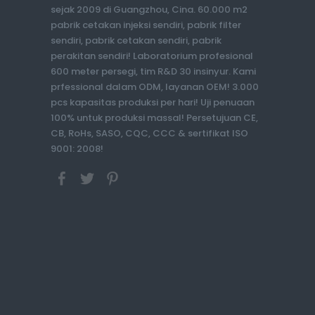
sejak 2009 di Guangzhou, Cina. 60.000 m2
pabrik cetakan injeksi sendiri, pabrik filter
sendiri, pabrik cetakan sendiri, pabrik
perakitan sendiri! Laboratorium profesional
600 meter persegi, tim R&D 30 insinyur. Kami
prfessional dalam ODM, layanan OEM! 3.000
pcs kapasitas produksi per hari! Uji penuaan
100% untuk produksi massal! Persetujuan CE,
CB, RoHs, SASO, CQC, CCC & sertifikat ISO
9001: 2008!