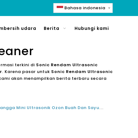
Bahasa indonesia
mbersih udara
Berita
Hubungi kami
leaner
masi terkini di
Sonic Rendam Ultrasonic
r
. Karena pasar untuk
Sonic Rendam Ultrasonic
ami akan menampilkan berita terbaru secara
Delapan Terbaik Top Rumah Tangga Mini Ultrasonik Ozon Buah Dan Sayuran Sterilisasi Mesin Pembersih Desinfeksi yang Ramah Lingkungan