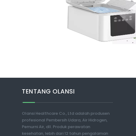
TENTANG OLANSI
Olansi Healthcare Co., Ltd adalah produsen
profesional Pembersih Udara, Air Hidrogen,
Pemurni Air, dll. Produk perawatan
kesehatan, lebih dari 12 tahun pengalaman