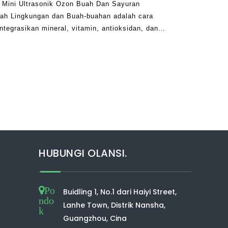
Mini Ultrasonik Ozon Buah Dan Sayuran
mah Lingkungan dan Buah-buahan adalah cara
tegrasikan mineral, vitamin, antioksidan, dan
 mengonsumsi sayuran dan buah segar
HUBUNGI OLANSI.
Po
Buidling 1, No.1 dari Haiyi Street,
ndo
Lanhe Town, Distrik Nansha,
k
Guangzhou, Cina