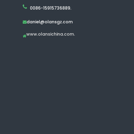
0086-15915736889.
daniel@olansgz.com

www.olansichina.com.
