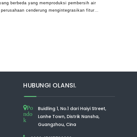
 yang berbeda yang memproduksi pembersih air
perusahaan cenderung mengintegrasikan fitur
oduknya. Ini berarti bahwa sementara beberapa
HUBUNGI OLANSI.
Po
Buidling 1, No.1 dari Haiyi Street,
ndo
Lanhe Town, Distrik Nansha,
k
Guangzhou, Cina