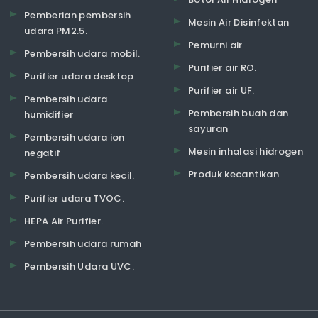
Pemberian pembersih
Mesin Air Disinfektan
udara PM2.5.
Pemurni air
Pembersih udara mobil.
Purifier air RO.
Purifier udara desktop
Purifier air UF.
Pembersih udara
Pembersih buah dan
humidifier
sayuran
Pembersih udara ion
Mesin inhalasi hidrogen
negatif
Produk kecantikan
Pembersih udara kecil.
Purifier udara TVOC.
HEPA Air Purifier.
Pembersih udara rumah
Pembersih Udara UVC.