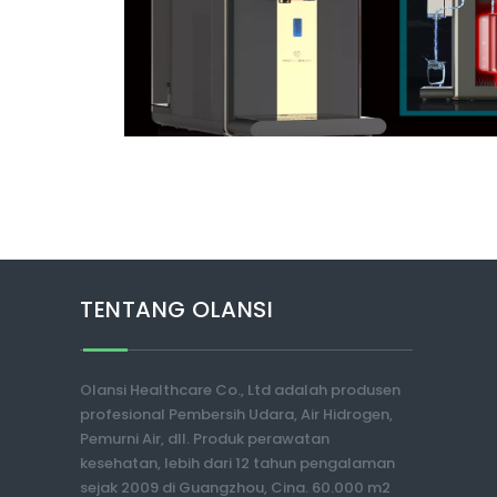
TENTANG OLANSI
Olansi Healthcare Co., Ltd adalah produsen
profesional Pembersih Udara, Air Hidrogen,
Pemurni Air, dll. Produk perawatan
kesehatan, lebih dari 12 tahun pengalaman
sejak 2009 di Guangzhou, Cina. 60.000 m2