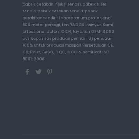
pabrik cetakan injeksi sendiri, pabrik filter
sendiri, pabrik cetakan sendiri, pabrik
perakitan sendiri! Laboratorium profesional
600 meter persegi, tim R&D 30 insinyur. Kami
prfessional dalam ODM, layanan OEM! 3.000
pcs kapasitas produksi per hari! Uji penuaan
100% untuk produksi massal! Persetujuan CE,
CB, RoHs, SASO, CQC, CCC & sertifikat ISO
9001: 2008!