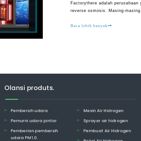
Factorythere adalah perusahaan
reverse osmosis. Masing-masing 
yang berbeda ke dalam produk-pr
RO W
Baca lebih banyak
Olansi produts.
Pembersih udara
Mesin Air Hidrogen
Pemurni udara pintar
Sprayer air hidrogen
Pemberian pembersih
Pembuat Air Hidrogen
udara PM1.0.
Botol Air Hidrogen