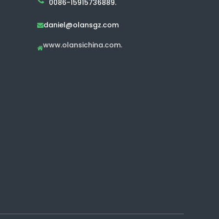
0086-15915736889.
daniel@olansgz.com

www.olansichina.com.
