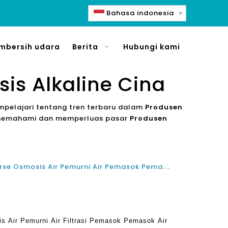
Bahasa indonesia
mbersih udara
Berita
Hubungi kami
is Alkaline Cina
mpelajari tentang tren terbaru dalam
Produsen
h memahami dan memperluas pasar
Produsen
Memilih Alkaline Reverse Reverse Osmosis Air Pemurni Air Pemasok Pemasok Pemasok Pabrik
s Air Pemurni Air Filtrasi Pemasok Pemasok Air