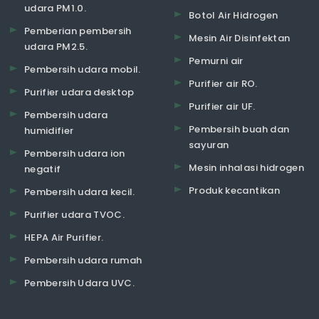
udara PM1.0.
Botol Air Hidrogen
Pemberian pembersih
Mesin Air Disinfektan
udara PM2.5.
Pemurni air
Pembersih udara mobil.
Purifier air RO.
Purifier udara desktop
Purifier air UF.
Pembersih udara
Pembersih buah dan
humidifier
sayuran
Pembersih udara ion
Mesin inhalasi hidrogen
negatif
Produk kecantikan
Pembersih udara kecil.
Purifier udara TVOC.
HEPA Air Purifier.
Pembersih udara rumah
Pembersih Udara UVC.