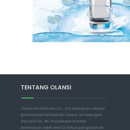
TENTANG OLANSI
Olansi Healthcare Co., Ltd adalah produsen
profesional Pembersih Udara, Air Hidrogen,
Pemurni Air, dll. Produk perawatan
kesehatan, lebih dari 12 tahun pengalaman