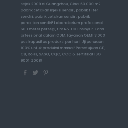
sejak 2009 di Guangzhou, Cina. 60.000 m2
pabrik cetakan injeksi sendiri, pabrik filter
sendiri, pabrik cetakan sendiri, pabrik
perakitan sendiri! Laboratorium profesional
600 meter persegi, tim R&D 30 insinyur. Kami
prfessional dalam ODM, layanan OEM! 3.000
pcs kapasitas produksi per hari! Uji penuaan
100% untuk produksi massal! Persetujuan CE,
CB, RoHs, SASO, CQC, CCC & sertifikat ISO
9001: 2008!