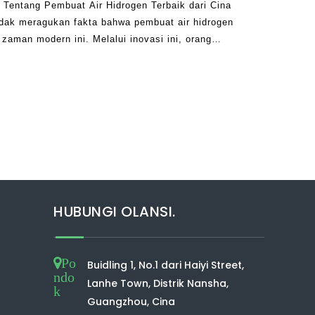
 Tentang Pembuat Air Hidrogen Terbaik dari Cina
dak meragukan fakta bahwa pembuat air hidrogen
 zaman modern ini. Melalui inovasi ini, orang
alih tergantung pada obat-obatan dan lainnya
HUBUNGI OLANSI.
Po
Buidling 1, No.1 dari Haiyi Street,
ndo
Lanhe Town, Distrik Nansha,
k
Guangzhou, Cina