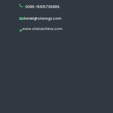
0086-15915736889.
daniel@olansgz.com

www.olansichina.com.
