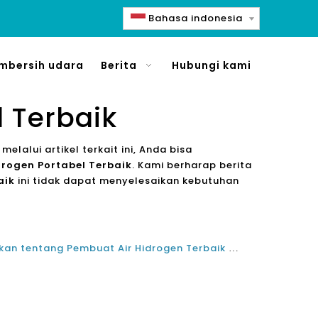
Bahasa indonesia
mbersih udara
Berita
Hubungi kami
 Terbaik
, melalui artikel terkait ini, Anda bisa
drogen Portabel Terbaik
. Kami berharap berita
aik
ini tidak dapat menyelesaikan kebutuhan
Pertanyaan yang Sering Diajukan tentang Pembuat Air Hidrogen Terbaik dari Produsen Cina