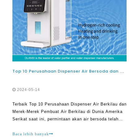
Top 10 Perusahaan Dispenser Air Bersoda dan Merek Pembuat Air Bersoda di Amerika Serikat
2024-05-14
Terbaik Top 10 Perusahaan Dispenser Air Berkilau dan
Merek-Merek Pembuat Air Berkilau di Dunia Amerika
Serikat saat ini, permintaan akan air bersoda telah
naik, dan dengan itu, popularitas dispenser air yang
berkilau telah meningkat. Gadget canggih ini
Baca lebih banyak