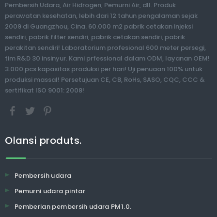
Pembersih Udara, Air Hidrogen, Pemurni Air, dll. Produk
perawatan kesehatan, lebih dari 12 tahun pengalaman sejak
2009 di Guangzhou, Cina. 60.000 m2 pabrik cetakan injeksi
sendiri, pabrik filter sendiri, pabrik cetakan sendiri, pabrik
perakitan sendiri! Laboratorium profesional 600 meter persegi,
tim R&D 30 insinyur. Kami prfessional dalam ODM, layanan OEM!
3.000 pcs kapasitas produksi per hari! Uji penuaan 100% untuk
produksi massal! Persetujuan CE, CB, RoHs, SASO, CQC, CCC &
sertifikat ISO 9001: 2008!
Olansi produts.
Pembersih udara
Pemurni udara pintar
Pemberian pembersih udara PM1.0.