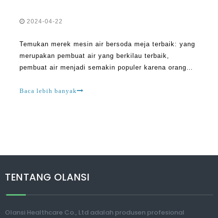
2024-04-22
Temukan merek mesin air bersoda meja terbaik: yang
merupakan pembuat air yang berkilau terbaik,
pembuat air menjadi semakin populer karena orang
mencari alternatif yang lebih sehat untuk soda dan
minuman manis lainnya. Perangkat ini memungkinkan
Baca lebih banyak
Anda untuk membuat air bersoda sendiri di rumah, WH
TENTANG OLANSI
Olansi Healthcare Co., Ltd adalah produsen profesional