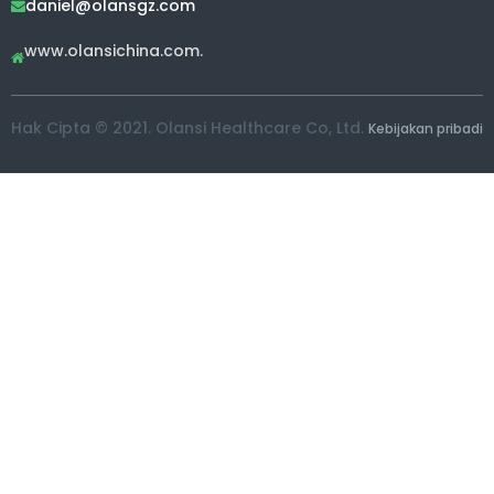
daniel@olansgz.com

www.olansichina.com.

Hak Cipta © 2021. Olansi Healthcare Co, Ltd.
Kebijakan pribadi