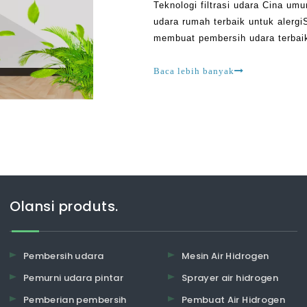
Teknologi filtrasi udara Cina u
udara rumah terbaik untuk alerg
membuat pembersih udara terbaik
dipertimbangkan dalam proses se
tersedia, Tech
Baca lebih banyak
Olansi produts.
Pembersih udara
Mesin Air Hidrogen
Pemurni udara pintar
Sprayer air hidrogen
Pemberian pembersih
Pembuat Air Hidrogen