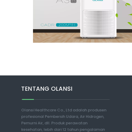
TENTANG OLANSI
Olansi Healthcare Co., Ltd adalah produsen
profesional Pembersih Udara, Air Hidrogen,
Pemurni Air, dll. Produk perawatan
kesehatan, lebih dari 12 tahun pengalaman