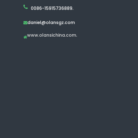
0086-15915736889.
daniel@olansgz.com

www.olansichina.com.
