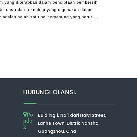
mum yang diterapkan dalam penciptaan pembersih
iSekonstruksi teknologi yang digunakan dalam
 adalah salah satu hal terpenting yang harus
leksi. Meskipun ada begitu banyak opsi yang
HUBUNGI OLANSI.
Po
Buidling 1, No.1 dari Haiyi Street,
ndo
Lanhe Town, Distrik Nansha,
k
Guangzhou, Cina