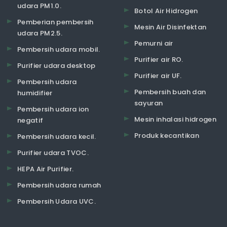
udara PM1.0.
Botol Air Hidrogen
Pemberian pembersih
Mesin Air Disinfektan
udara PM2.5.
Pemurni air
Pembersih udara mobil.
Purifier air RO.
Purifier udara desktop
Purifier air UF.
Pembersih udara
Pembersih buah dan
humidifier
sayuran
Pembersih udara ion
Mesin inhalasi hidrogen
negatif
Produk kecantikan
Pembersih udara kecil.
Purifier udara TVOC.
HEPA Air Purifier.
Pembersih udara rumah
Pembersih Udara UVC.