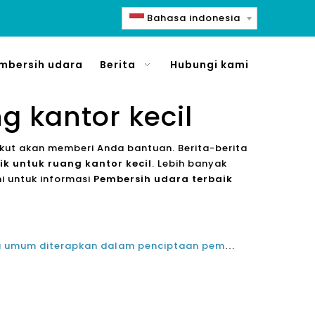
Bahasa indonesia
mbersih udara
Berita
Hubungi kami
g kantor kecil
erikut akan memberi Anda bantuan. Berita-berita
k untuk ruang kantor kecil
. Lebih banyak
ami untuk informasi
Pembersih udara terbaik
Teknologi filtrasi udara China umum diterapkan dalam penciptaan pembersih udara rumah terbaik untuk alergi