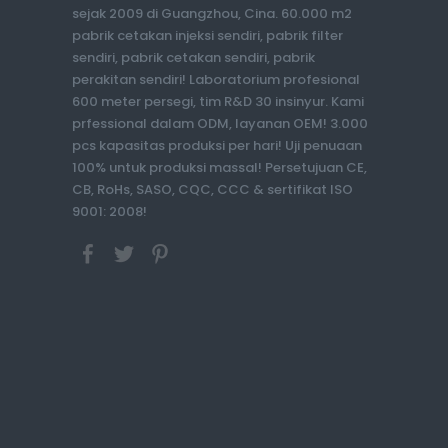
sejak 2009 di Guangzhou, Cina. 60.000 m2
pabrik cetakan injeksi sendiri, pabrik filter
sendiri, pabrik cetakan sendiri, pabrik
perakitan sendiri! Laboratorium profesional
600 meter persegi, tim R&D 30 insinyur. Kami
prfessional dalam ODM, layanan OEM! 3.000
pcs kapasitas produksi per hari! Uji penuaan
100% untuk produksi massal! Persetujuan CE,
CB, RoHs, SASO, CQC, CCC & sertifikat ISO
9001: 2008!