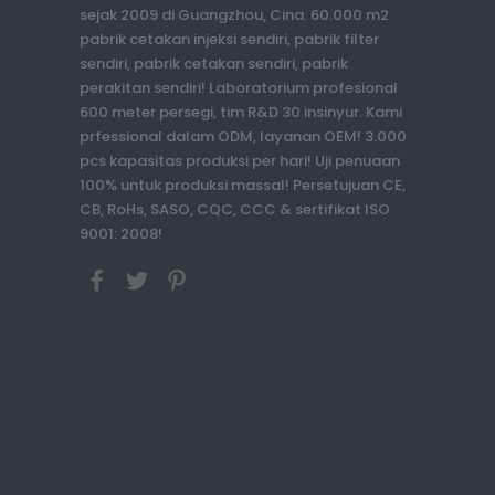
sejak 2009 di Guangzhou, Cina. 60.000 m2
pabrik cetakan injeksi sendiri, pabrik filter
sendiri, pabrik cetakan sendiri, pabrik
perakitan sendiri! Laboratorium profesional
600 meter persegi, tim R&D 30 insinyur. Kami
prfessional dalam ODM, layanan OEM! 3.000
pcs kapasitas produksi per hari! Uji penuaan
100% untuk produksi massal! Persetujuan CE,
CB, RoHs, SASO, CQC, CCC & sertifikat ISO
9001: 2008!