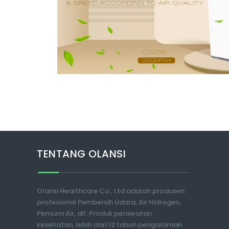
TENTANG OLANSI
Olansi Healthcare Co., Ltd adalah produsen
profesional Pembersih Udara, Air Hidrogen,
Pemurni Air, dll. Produk perawatan
kesehatan, lebih dari 12 tahun pengalaman