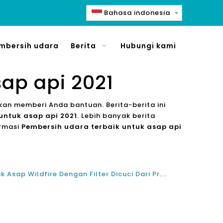
Bahasa indonesia
mbersih udara
Berita
Hubungi kami
ap api 2021
 akan memberi Anda bantuan. Berita-berita ini
untuk asap api 2021
. Lebih banyak berita
ormasi
Pembersih udara terbaik untuk asap api
Pembersih Udara Terbaik untuk Asap Wildfire Dengan Filter Dicuci Dari Produsen Filter Udara Cina