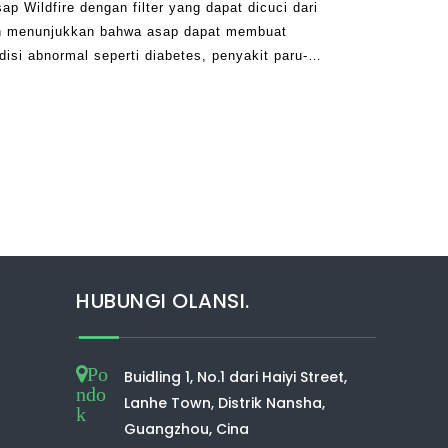
p Wildfire dengan filter yang dapat dicuci dari
lah menunjukkan bahwa asap dapat membuat
isi abnormal seperti diabetes, penyakit paru-
an kanker. Ketika semua ini terjadi, hidup Anda
HUBUNGI OLANSI.
Po
Buidling 1, No.1 dari Haiyi Street,
ndo
Lanhe Town, Distrik Nansha,
k
Guangzhou, Cina