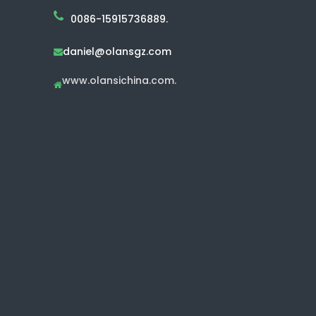
0086-15915736889.
daniel@olansgz.com

www.olansichina.com.
