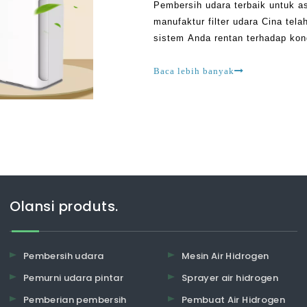
Pembersih udara terbaik untuk asa
manufaktur filter udara Cina te
sistem Anda rentan terhadap kond
paru, stroke, penyakit jantung, d
dalam bahaya. Bahkan jika kamu
Baca lebih banyak
Olansi produts.
Pembersih udara
Mesin Air Hidrogen
Pemurni udara pintar
Sprayer air hidrogen
Pemberian pembersih
Pembuat Air Hidrogen