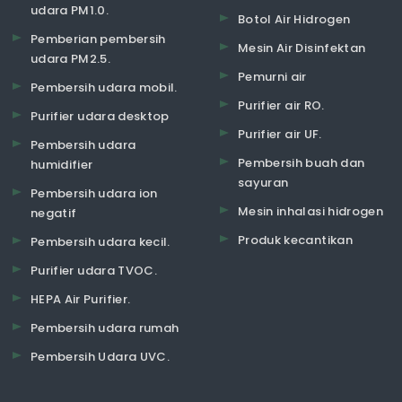
udara PM1.0.
Botol Air Hidrogen
Pemberian pembersih
Mesin Air Disinfektan
udara PM2.5.
Pemurni air
Pembersih udara mobil.
Purifier air RO.
Purifier udara desktop
Purifier air UF.
Pembersih udara
Pembersih buah dan
humidifier
sayuran
Pembersih udara ion
Mesin inhalasi hidrogen
negatif
Produk kecantikan
Pembersih udara kecil.
Purifier udara TVOC.
HEPA Air Purifier.
Pembersih udara rumah
Pembersih Udara UVC.