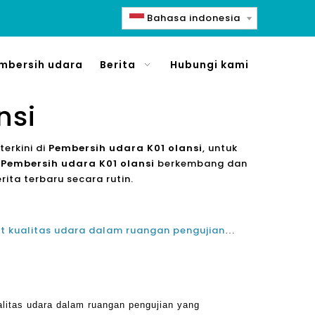
Bahasa indonesia
mbersih udara
Berita
Hubungi kami
nsi
erkini di
Pembersih udara K01 olansi
, untuk
k
Pembersih udara K01 olansi
berkembang dan
ta terbaru secara rutin.
alasan terlihat yang membuat kualitas udara dalam ruangan pengujian yang diperlukan dan menggunakan pembersih udara Olansi untuk menegakkan kualitas udara
alitas udara dalam ruangan pengujian yang