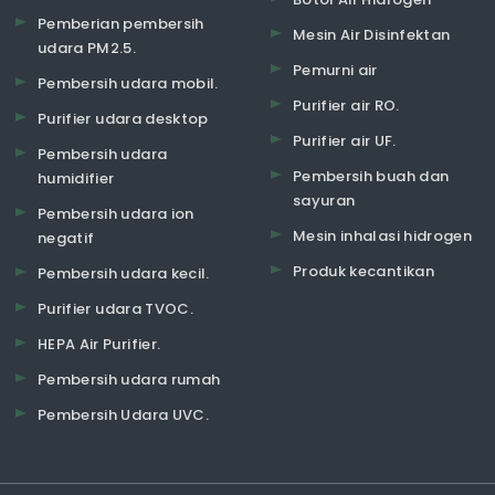
Pemberian pembersih
Mesin Air Disinfektan
udara PM2.5.
Pemurni air
Pembersih udara mobil.
Purifier air RO.
Purifier udara desktop
Purifier air UF.
Pembersih udara
Pembersih buah dan
humidifier
sayuran
Pembersih udara ion
Mesin inhalasi hidrogen
negatif
Produk kecantikan
Pembersih udara kecil.
Purifier udara TVOC.
HEPA Air Purifier.
Pembersih udara rumah
Pembersih Udara UVC.