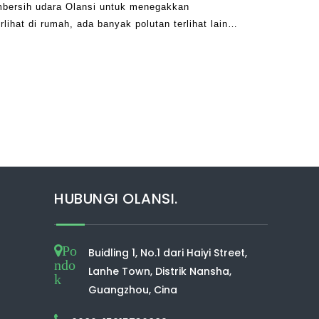
bersih udara Olansi untuk menegakkan
rlihat di rumah, ada banyak polutan terlihat lain
litas udara dalam ruangan untuk mengidentifikasi
HUBUNGI OLANSI.
Po
Buidling 1, No.1 dari Haiyi Street,
ndo
Lanhe Town, Distrik Nansha,
k
Guangzhou, Cina