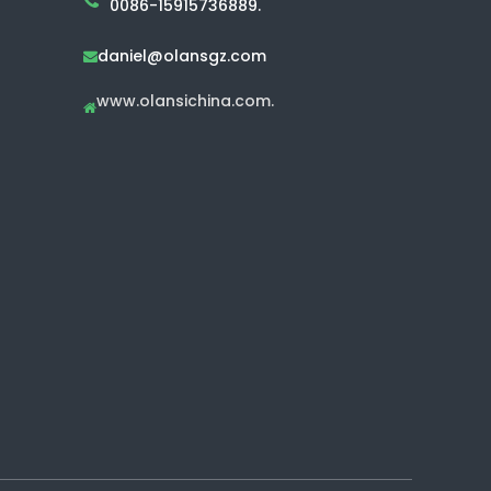
0086-15915736889.
daniel@olansgz.com

www.olansichina.com.
