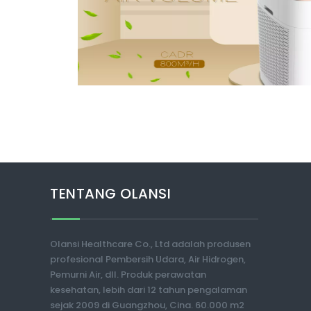
TENTANG OLANSI
Olansi Healthcare Co., Ltd adalah produsen
profesional Pembersih Udara, Air Hidrogen,
Pemurni Air, dll. Produk perawatan
kesehatan, lebih dari 12 tahun pengalaman
sejak 2009 di Guangzhou, Cina. 60.000 m2