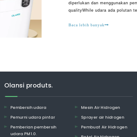
diperlukan dan menggunakan pem
qualityWhile udara ada polutan te
juga. Ini menjamin pengujian kua
bagaimana intens atau ringan po
Baca lebih banyak
Olansi produts.
Pembersih udara
Mesin Air Hidrogen
Pemurni udara pintar
Sprayer air hidrogen
Pemberian pembersih
Pembuat Air Hidrogen
udara PM1.0.
Botol Air Hidrogen