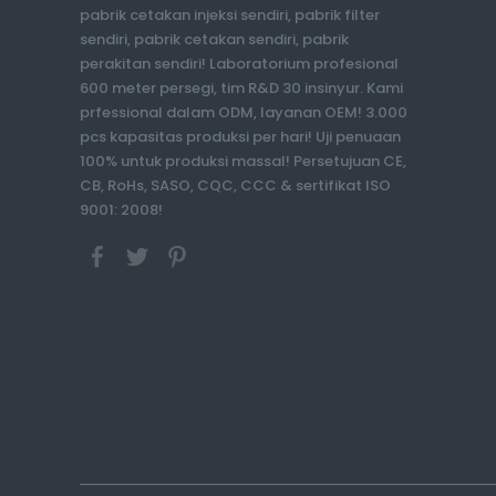
pabrik cetakan injeksi sendiri, pabrik filter
sendiri, pabrik cetakan sendiri, pabrik
perakitan sendiri! Laboratorium profesional
600 meter persegi, tim R&D 30 insinyur. Kami
prfessional dalam ODM, layanan OEM! 3.000
pcs kapasitas produksi per hari! Uji penuaan
100% untuk produksi massal! Persetujuan CE,
CB, RoHs, SASO, CQC, CCC & sertifikat ISO
9001: 2008!