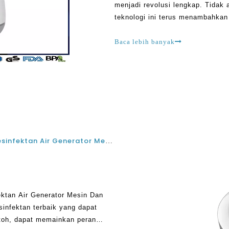
menjadi revolusi lengkap. Tida
teknologi ini terus menambahkan n
banyak cara bahwa air yang And
Baca lebih banyak
Terbaik Top 10 Portabel Sodium hipoklorit Desinfektan Air Generator Mesin Dan Elektrolisis Air Semprot Pemasok
ektan Air Generator Mesin Dan
sinfektan terbaik yang dapat
toh, dapat memainkan peran