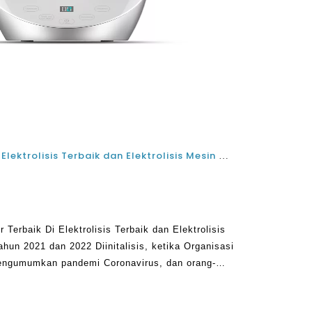
Top 6 Sistem Pembersihan Air Elektrolisis Terbaik dan Elektrolisis Mesin Generator Air Desinfeksi tahun 2021 dan 2022
Terbaik Di Elektrolisis Terbaik dan Elektrolisis
ahun 2021 dan 2022 Diinitalisis, ketika Organisasi
engumumkan pandemi Coronavirus, dan orang-
gan secara teratur dengan sabun dan air atau