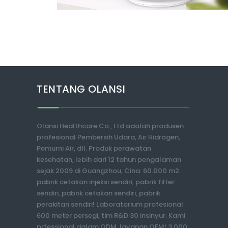
TENTANG OLANSI
Olansi Healthcare Co., Ltd adalah produsen
profesional Pembersih Udara, Air Hidrogen,
Pemurni Air, dll. Produk perawatan
kesehatan, lebih dari 12 tahun pengalaman
sejak 2009 di Guangzhou, Cina. 60.000 m2
pabrik cetakan injeksi sendiri, pabrik filter
sendiri, pabrik cetakan sendiri, pabrik
perakitan sendiri! Laboratorium profesional
600 meter persegi, tim R&D 30 insinyur. Kami
prfessional dalam ODM, layanan OEM! 3.000