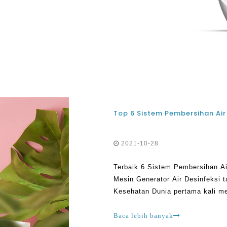
taminan dari air yang Anda
2021-10-28
Terbaik 6 Sistem Pembersihan Air 
Mesin Generator Air Desinfeksi t
Kesehatan Dunia pertama kali m
orang diminta untuk mencuci tan
pembersih, itu
Baca lebih banyak