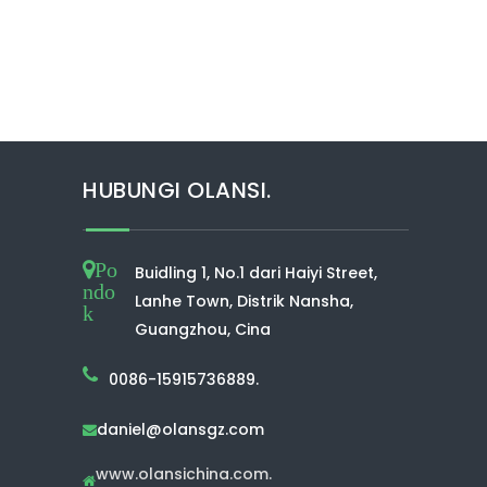
HUBUNGI OLANSI.
Po
Buidling 1, No.1 dari Haiyi Street,
ndo
Lanhe Town, Distrik Nansha,
k
Guangzhou, Cina
0086-15915736889.
daniel@olansgz.com

www.olansichina.com.
