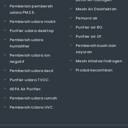
Pemberian pembersih
Mesin Air Disinfektan
udara PM2.5.
Pemurni air
Pembersih udara mobil.
Purifier air RO.
Purifier udara desktop
Purifier air UF.
Pembersih udara
Pembersih buah dan
humidifier
sayuran
Pembersih udara ion
Mesin inhalasi hidrogen
negatif
Produk kecantikan
Pembersih udara kecil.
Purifier udara TVOC.
HEPA Air Purifier.
Pembersih udara rumah
Pembersih Udara UVC.