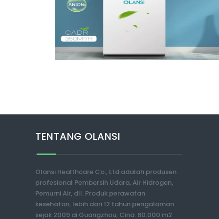
TENTANG OLANSI
Olansi Healthcare Co., Ltd adalah produsen
profesional Pembersih Udara, Air Hidrogen,
Pemurni Air, dll. Produk perawatan
kesehatan, lebih dari 12 tahun pengalaman
sejak 2009 di Guangzhou, Cina. 60.000 m2