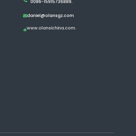
0086-15915736889.
daniel@olansgz.com

www.olansichina.com.
