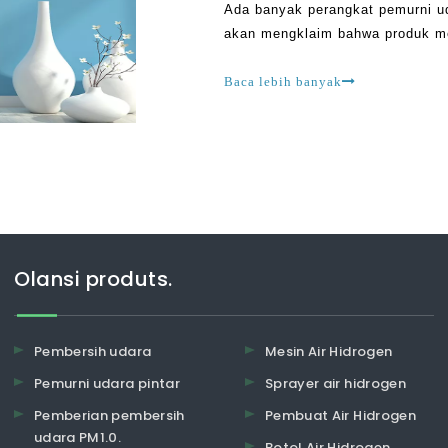
Ada banyak perangkat pemurni u
akan mengklaim bahwa produk m
harus berhati-hati. Ini karena s
Baca lebih banyak
Olansi produts.
Pembersih udara
Mesin Air Hidrogen
Pemurni udara pintar
Sprayer air hidrogen
Pemberian pembersih
Pembuat Air Hidrogen
udara PM1.0.
Botol Air Hidrogen