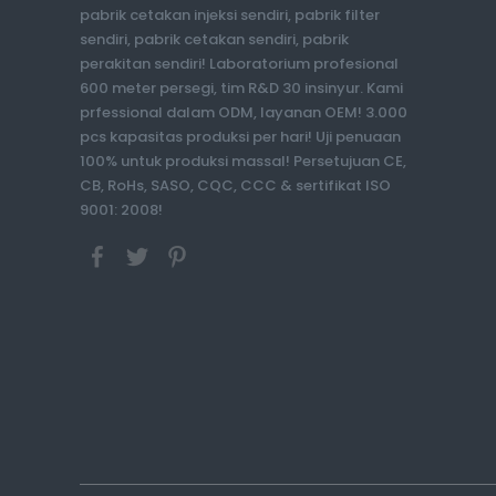
pabrik cetakan injeksi sendiri, pabrik filter
sendiri, pabrik cetakan sendiri, pabrik
perakitan sendiri! Laboratorium profesional
600 meter persegi, tim R&D 30 insinyur. Kami
prfessional dalam ODM, layanan OEM! 3.000
pcs kapasitas produksi per hari! Uji penuaan
100% untuk produksi massal! Persetujuan CE,
CB, RoHs, SASO, CQC, CCC & sertifikat ISO
9001: 2008!