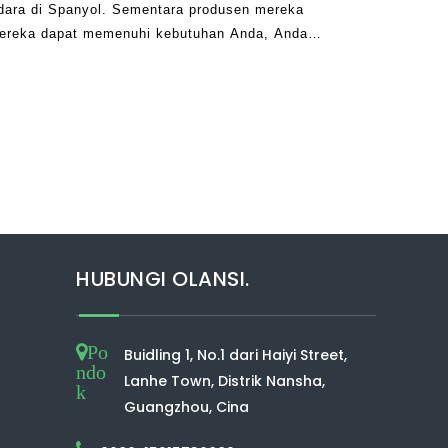
dara di Spanyol. Sementara produsen mereka
ereka dapat memenuhi kebutuhan Anda, Anda
ebagian besar pembersih udara tidak baik
HUBUNGI OLANSI.
Po
Buidling 1, No.1 dari Haiyi Street,
ndo
Lanhe Town, Distrik Nansha,
k
Guangzhou, Cina