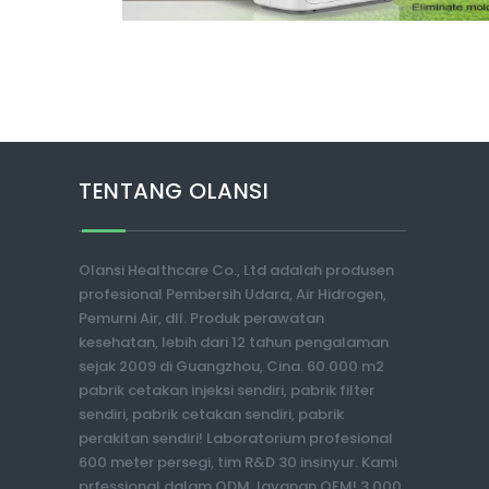
TENTANG OLANSI
Olansi Healthcare Co., Ltd adalah produsen
profesional Pembersih Udara, Air Hidrogen,
Pemurni Air, dll. Produk perawatan
kesehatan, lebih dari 12 tahun pengalaman
sejak 2009 di Guangzhou, Cina. 60.000 m2
pabrik cetakan injeksi sendiri, pabrik filter
sendiri, pabrik cetakan sendiri, pabrik
perakitan sendiri! Laboratorium profesional
600 meter persegi, tim R&D 30 insinyur. Kami
prfessional dalam ODM, layanan OEM! 3.000