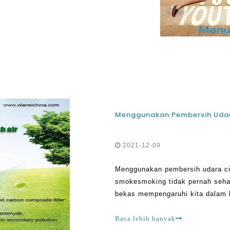
. Jika Anda seorang perokok, ada
2021-12-09
Menggunakan pembersih udara ci
smokesmoking tidak pernah sehat
bekas mempengaruhi kita dalam 
sangat banyak perokok di dunia s
Baca lebih banyak