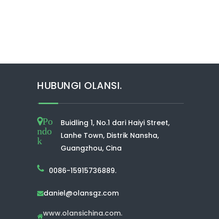
HUBUNGI OLANSI.
Po
Buidling 1, No.1 dari Haiyi Street,
ndo
Lanhe Town, Distrik Nansha,
k
Guangzhou, Cina
0086-15915736889.
daniel@olansgz.com

www.olansichina.com.
