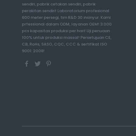
sendiri, pabrik cetakan sendiri, pabrik
perakitan sendiri! Laboratorium profesional
600 meter persegi, tim R&D 30 insinyur. Kami
prfessional dalam ODM, layanan OEM! 3.000
pcs kapasitas produksi per hari! Uji penuaan
100% untuk produksi massal! Persetujuan CE,
CB, RoHs, SASO, CQC, CCC & sertifikat ISO
9001: 2008!