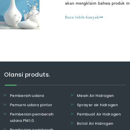
akan mengklaim bahwa produk m
harus berhati-hati. Ini karena s
Baca lebih banyak
Olansi produts.
Pembersih udara
Mesin Air Hidrogen
Pemurni udara pintar
Sprayer air hidrogen
Pemberian pembersih
Pembuat Air Hidrogen
udara PM1.0.
Botol Air Hidrogen
Pemberian pembersih