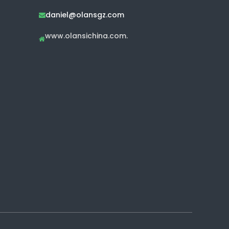
daniel@olansgz.com

www.olansichina.com.
