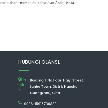
ereka dapat memenuhi kebutuhan Anda, Anda
ebagian besar pembersih udara tidak baik
HUBUNGI OLANSI.
Po
Buidling 1, No.1 dari Haiyi Street,
ndo
Lanhe Town, Distrik Nansha,
k
Guangzhou, Cina
0086-15915736889.