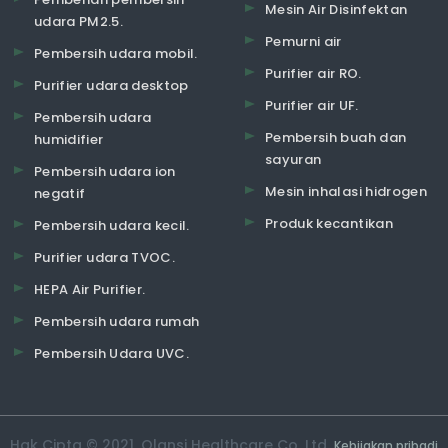
Mesin Air Disinfektan
udara PM2.5.
Pemurni air
Pembersih udara mobil.
Purifier air RO.
Purifier udara desktop
Purifier air UF.
Pembersih udara
Pembersih buah dan
humidifier
sayuran
Pembersih udara ion
Mesin inhalasi hidrogen
negatif
Produk kecantikan
Pembersih udara kecil.
Purifier udara TVOC.
HEPA Air Purifier.
Pembersih udara rumah
Pembersih Udara UVC.
Hak Cipta © 2021. Olansi Healthcare Co, Ltd.
Kebijakan pribadi