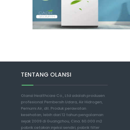
TENTANG OLANSI
Olansi Healthcare Co., Ltd adalah produsen
profesional Pembersih Udara, Air Hidrogen,
Pemurni Air, dll. Produk perawatan
kesehatan, lebih dari 12 tahun pengalaman
sejak 2009 di Guangzhou, Cina. 60.000 m2
pabrik cetakan injeksi sendiri, pabrik filter