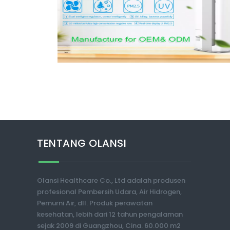
TENTANG OLANSI
Olansi Healthcare Co., Ltd adalah produsen
profesional Pembersih Udara, Air Hidrogen,
Pemurni Air, dll. Produk perawatan
kesehatan, lebih dari 12 tahun pengalaman
sejak 2009 di Guangzhou, Cina. 60.000 m2