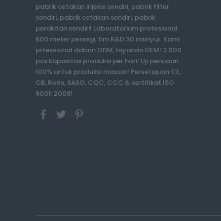
pabrik cetakan injeksi sendiri, pabrik filter
sendiri, pabrik cetakan sendiri, pabrik
perakitan sendiri! Laboratorium profesional
600 meter persegi, tim R&D 30 insinyur. Kami
prfessional dalam ODM, layanan OEM! 3.000
pcs kapasitas produksi per hari! Uji penuaan
100% untuk produksi massal! Persetujuan CE,
CB, RoHs, SASO, CQC, CCC & sertifikat ISO
9001: 2008!