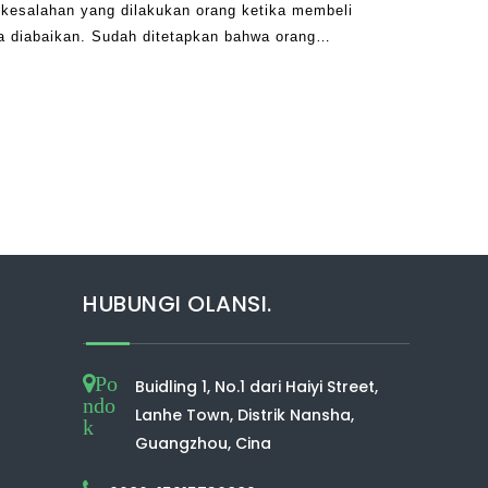
 kesalahan yang dilakukan orang ketika membeli
a diabaikan. Sudah ditetapkan bahwa orang
gat berbahaya bagi kesehatan, gagal merawat o
HUBUNGI OLANSI.
Po
Buidling 1, No.1 dari Haiyi Street,
ndo
Lanhe Town, Distrik Nansha,
k
Guangzhou, Cina