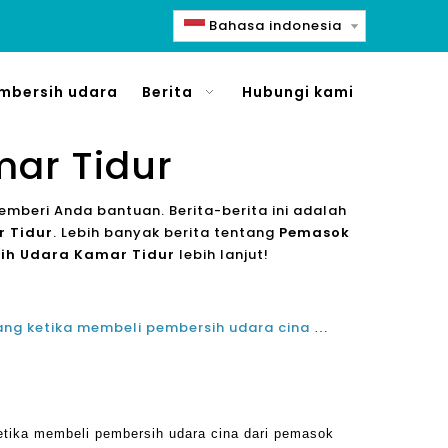
Bahasa indonesia
mbersih udara
Berita
Hubungi kami
ar Tidur
memberi Anda bantuan. Berita-berita ini adalah
 Tidur
. Lebih banyak berita tentang
Pemasok
ih Udara Kamar Tidur
lebih lanjut!
Kesalahan yang dilakukan orang ketika membeli pembersih udara cina dari pemasok dan pabrik
etika membeli pembersih udara cina dari pemasok