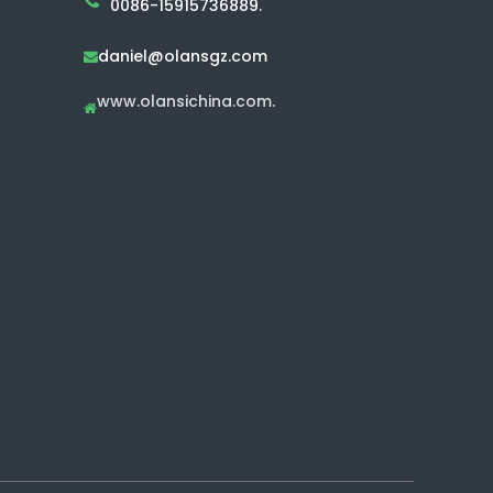
0086-15915736889.
daniel@olansgz.com

www.olansichina.com.
