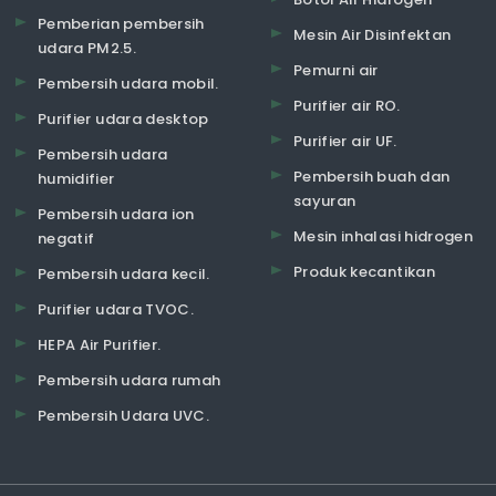
Pemberian pembersih
Mesin Air Disinfektan
udara PM2.5.
Pemurni air
Pembersih udara mobil.
Purifier air RO.
Purifier udara desktop
Purifier air UF.
Pembersih udara
Pembersih buah dan
humidifier
sayuran
Pembersih udara ion
Mesin inhalasi hidrogen
negatif
Produk kecantikan
Pembersih udara kecil.
Purifier udara TVOC.
HEPA Air Purifier.
Pembersih udara rumah
Pembersih Udara UVC.