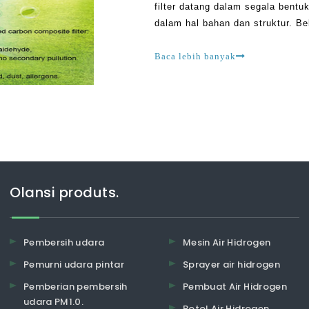
filter datang dalam segala bentu
dalam hal bahan dan struktur. Be
Pra-filter yang berakhir dengan t
Baca lebih banyak
Olansi produts.
Pembersih udara
Mesin Air Hidrogen
Pemurni udara pintar
Sprayer air hidrogen
Pemberian pembersih
Pembuat Air Hidrogen
udara PM1.0.
Botol Air Hidrogen