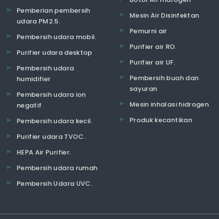
Pemberian pembersih
Mesin Air Disinfektan
udara PM2.5.
Pemurni air
Pembersih udara mobil.
Purifier air RO.
Purifier udara desktop
Purifier air UF.
Pembersih udara
Pembersih buah dan
humidifier
sayuran
Pembersih udara ion
Mesin inhalasi hidrogen
negatif
Produk kecantikan
Pembersih udara kecil.
Purifier udara TVOC.
HEPA Air Purifier.
Pembersih udara rumah
Pembersih Udara UVC.