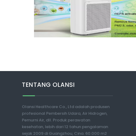
TENTANG OLANSI
Olansi Healthcare Co., Ltd adalah produsen
profesional Pembersih Udara, Air Hidrogen,
Pemurni Air, dll. Produk perawatan
kesehatan, lebih dari 12 tahun pengalaman
sejak 2009 di Guangzhou, Cina. 60.000 m2