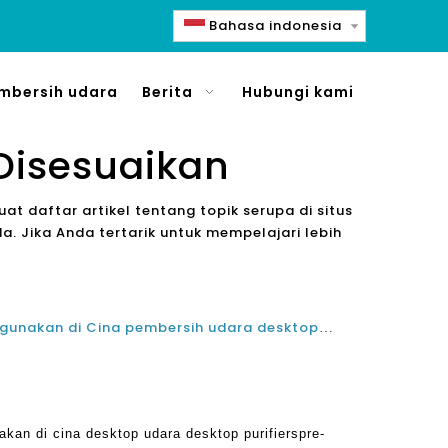
Bahasa indonesia
mbersih udara
Berita
Hubungi kami
Disesuaikan
at daftar artikel tentang topik serupa di situs
 Jika Anda tertarik untuk mempelajari lebih
Dicuci pra filter yang biasa digunakan di Cina pembersih udara desktop khusus
nakan di cina desktop udara desktop purifierspre-