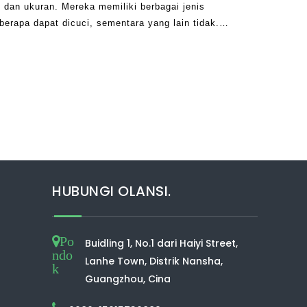
k dan ukuran. Mereka memiliki berbagai jenis
berapa dapat dicuci, sementara yang lain tidak.
ergantung pada pabrikan yang mereka pilih. ..
HUBUNGI OLANSI.
Po
Buidling 1, No.1 dari Haiyi Street,
ndo
Lanhe Town, Distrik Nansha,
k
Guangzhou, Cina