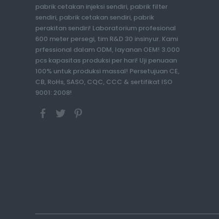
pabrik cetakan injeksi sendiri, pabrik filter
sendiri, pabrik cetakan sendiri, pabrik
perakitan sendiri! Laboratorium profesional
600 meter persegi, tim R&D 30 insinyur. Kami
prfessional dalam ODM, layanan OEM! 3.000
pcs kapasitas produksi per hari! Uji penuaan
100% untuk produksi massal! Persetujuan CE,
CB, RoHs, SASO, CQC, CCC & sertifikat ISO
9001: 2008!