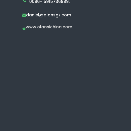
0086-15915736889.
daniel@olansgz.com

www.olansichina.com.
