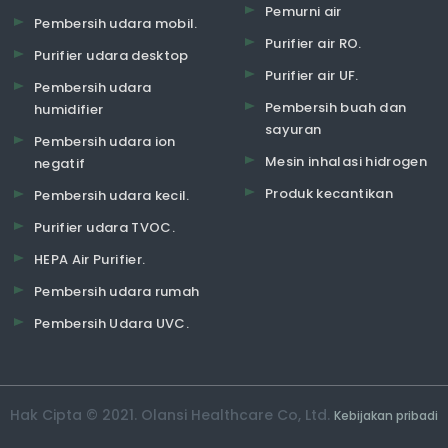
Pemurni air
Pembersih udara mobil.
Purifier air RO.
Purifier udara desktop
Purifier air UF.
Pembersih udara
Pembersih buah dan
humidifier
sayuran
Pembersih udara ion
Mesin inhalasi hidrogen
negatif
Produk kecantikan
Pembersih udara kecil.
Purifier udara TVOC.
HEPA Air Purifier.
Pembersih udara rumah
Pembersih Udara UVC.
Hak Cipta © 2021. Olansi Healthcare Co, Ltd.
Kebijakan pribadi