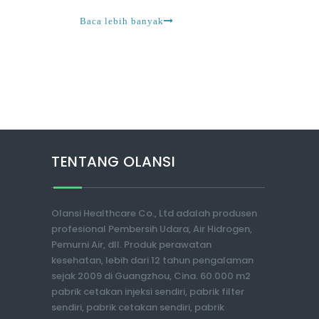
semakin populer di Inggris dalam beberapa tahun 
Baca lebih banyak
TENTANG OLANSI
Olansi Healthcare Co., Ltd adalah produsen
profesional Pembersih Udara, Air Hidrogen,
Pemurni Air, dll. Produk perawatan
kesehatan, lebih dari 12 tahun pengalaman
sejak 2009 di Guangzhou, Cina. 60.000 m2
pabrik cetakan injeksi sendiri, pabrik filter
sendiri, pabrik cetakan sendiri, pabrik