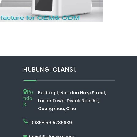
HUBUNGI OLANSI.
Po
Buidling 1, No.1 dari Haiyi Street,
ndo
Lanhe Town, Distrik Nansha,
k
Guangzhou, Cina
0086-15915736889.
daniel@olansgz.com
