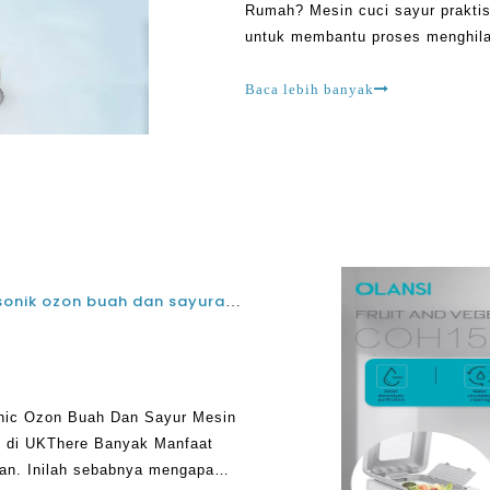
Rumah? Mesin cuci sayur praktis
untuk membantu proses menghila
clutter, wax, clutter, dan pestisid
Baca lebih banyak
Rumah Tangga terbaik skala kecil mini ultrasonik ozon buah dan sayuran mesin pembersih dan mesin disinfeksi buah dan sayuran di Inggris
onic Ozon Buah Dan Sayur Mesin
i di UKThere Banyak Manfaat
n. Inilah sebabnya mengapa