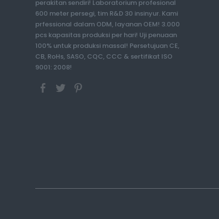
perakitan sendiri! Laboratorium profesional
600 meter persegi, tim R&D 30 insinyur. Kami
prfessional dalam ODM, layanan OEM! 3.000
pcs kapasitas produksi per hari! Uji penuaan
100% untuk produksi massal! Persetujuan CE,
CB, RoHs, SASO, CQC, CCC & sertifikat ISO
9001: 2008!