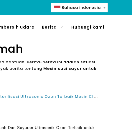
Bahasa indonesia
mbersih udara
Berita
Hubungi kami
umah
da bantuan. Berita-berita ini adalah situasi
nyak berita tentang
Mesin cuci sayur untuk
!
Cara Memilih Mesin Cleaner Sterilisasi Ultrasonic Ozon Terbaik Mesin Cleaner Sterilizer Untuk Rumah?
uah Dan Sayuran Ultrasonik Ozon Terbaik untuk