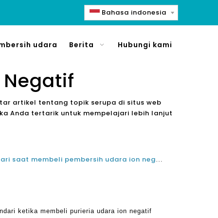
Bahasa indonesia
mbersih udara
Berita
Hubungi kami
 Negatif
ar artikel tentang topik serupa di situs web
 Anda tertarik untuk mempelajari lebih lanjut
Kesalahan umum untuk dihindari saat membeli pembersih udara ion negatif yang baik
ari ketika membeli purieria udara ion negatif