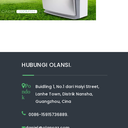
HUBUNGI OLANSI.
Po
Buidling 1, No.1 dari Haiyi Street,
ndo
Lanhe Town, Distrik Nansha,
k
Guangzhou, Cina
0086-15915736889.
daniel@olansgz.com
