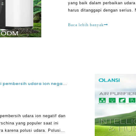
yang baik dalam perbaikan udara
harus ditanggapi dengan serius
mencari pilihan terbaik yang ter
membuat CL
Baca lebih banyak
Hal-hal dasar untuk diketahui tentang fungsi pembersih udara ion negatif dan efek samping negatif dari pembersih udara
 pembersih udara ion negatif dan
rschina yang populer saat ini
 karena polusi udara. Polusi