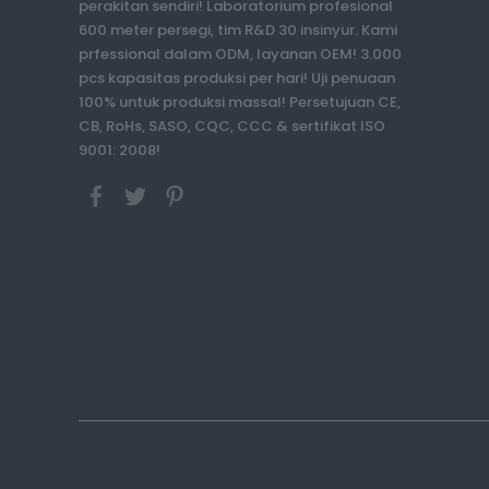
perakitan sendiri! Laboratorium profesional
600 meter persegi, tim R&D 30 insinyur. Kami
prfessional dalam ODM, layanan OEM! 3.000
pcs kapasitas produksi per hari! Uji penuaan
100% untuk produksi massal! Persetujuan CE,
CB, RoHs, SASO, CQC, CCC & sertifikat ISO
9001: 2008!