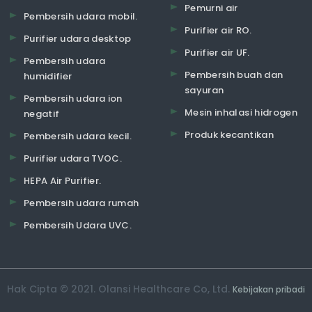
Pemurni air
Pembersih udara mobil.
Purifier air RO.
Purifier udara desktop
Purifier air UF.
Pembersih udara
Pembersih buah dan
humidifier
sayuran
Pembersih udara ion
Mesin inhalasi hidrogen
negatif
Produk kecantikan
Pembersih udara kecil.
Purifier udara TVOC.
HEPA Air Purifier.
Pembersih udara rumah
Pembersih Udara UVC.
Hak Cipta © 2021. Olansi Healthcare Co, Ltd.
Kebijakan pribadi