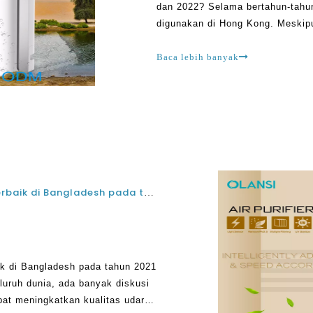
dan 2022? Selama bertahun-tahun
digunakan di Hong Kong. Meskip
dengan membersihkan udara, ada
udara yang terakhir
Baca lebih banyak
Apa produsen pembersih udara HE53 HEPA terbaik di Bangladesh pada tahun 2021 dan 2022?
k di Bangladesh pada tahun 2021
uruh dunia, ada banyak diskusi
pat meningkatkan kualitas udara