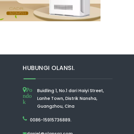
HUBUNGI OLANSI.
Po
Buidling 1, No.1 dari Haiyi Street,
ndo
Lanhe Town, Distrik Nansha,
k
Guangzhou, Cina
0086-15915736889.
daniel@olansgz.com
