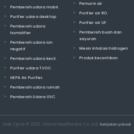
Pemurni air
Pembersih udara mobil.
Purifier air RO.
Purifier udara desktop
Purifier air UF.
Pembersih udara
Pembersih buah dan
humidifier
sayuran
Pembersih udara ion
Mesin inhalasi hidrogen
negatif
Produk kecantikan
Pembersih udara kecil.
Purifier udara TVOC.
HEPA Air Purifier.
Pembersih udara rumah
Pembersih Udara UVC.
Hak Cipta © 2021. Olansi Healthcare Co, Ltd.
Kebijakan pribadi