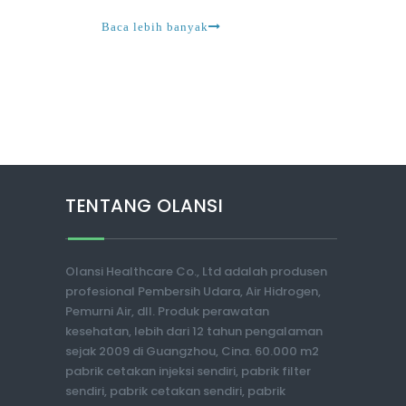
di ruang mereka sejak 2020. Ini dalam upaya unt
Baca lebih banyak
TENTANG OLANSI
Olansi Healthcare Co., Ltd adalah produsen
profesional Pembersih Udara, Air Hidrogen,
Pemurni Air, dll. Produk perawatan
kesehatan, lebih dari 12 tahun pengalaman
sejak 2009 di Guangzhou, Cina. 60.000 m2
pabrik cetakan injeksi sendiri, pabrik filter
sendiri, pabrik cetakan sendiri, pabrik