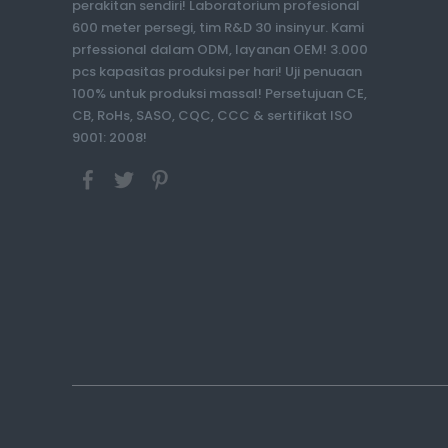
perakitan sendiri! Laboratorium profesional
600 meter persegi, tim R&D 30 insinyur. Kami
prfessional dalam ODM, layanan OEM! 3.000
pcs kapasitas produksi per hari! Uji penuaan
100% untuk produksi massal! Persetujuan CE,
CB, RoHs, SASO, CQC, CCC & sertifikat ISO
9001: 2008!