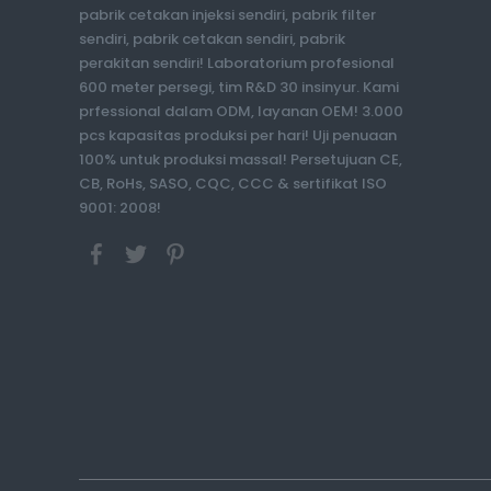
pabrik cetakan injeksi sendiri, pabrik filter
sendiri, pabrik cetakan sendiri, pabrik
perakitan sendiri! Laboratorium profesional
600 meter persegi, tim R&D 30 insinyur. Kami
prfessional dalam ODM, layanan OEM! 3.000
pcs kapasitas produksi per hari! Uji penuaan
100% untuk produksi massal! Persetujuan CE,
CB, RoHs, SASO, CQC, CCC & sertifikat ISO
9001: 2008!