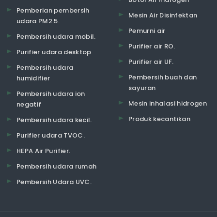
Pemberian pembersih
Mesin Air Disinfektan
udara PM2.5.
Pemurni air
Pembersih udara mobil.
Purifier air RO.
Purifier udara desktop
Purifier air UF.
Pembersih udara
Pembersih buah dan
humidifier
sayuran
Pembersih udara ion
Mesin inhalasi hidrogen
negatif
Produk kecantikan
Pembersih udara kecil.
Purifier udara TVOC.
HEPA Air Purifier.
Pembersih udara rumah
Pembersih Udara UVC.