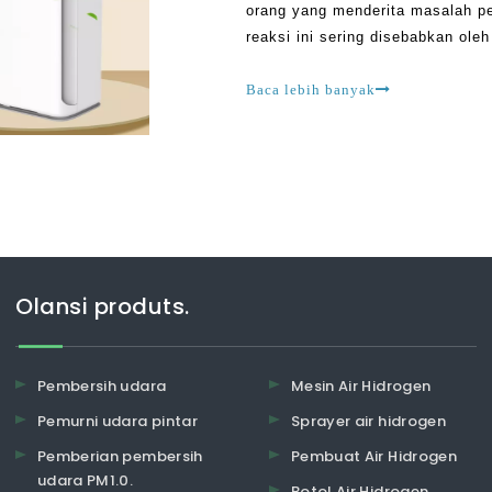
orang yang menderita masalah pe
reaksi ini sering disebabkan ole
karena dapat membawa banyak hal
sebagainya
Baca lebih banyak
Olansi produts.
Pembersih udara
Mesin Air Hidrogen
Pemurni udara pintar
Sprayer air hidrogen
Pemberian pembersih
Pembuat Air Hidrogen
udara PM1.0.
Botol Air Hidrogen