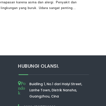
rnapasan karena asma dan alergi. Penyakit dan
h lingkungan yang buruk. Udara sangat penting
 seperti polusi, suhu, kelembaban, dan
HUBUNGI OLANSI.
Po
Buidling 1, No.1 dari Haiyi Street,
ndo
Lanhe Town, Distrik Nansha,
k
Guangzhou, Cina