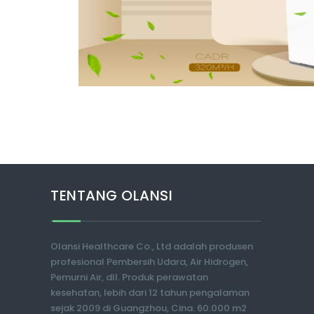
TENTANG OLANSI
Olansi Healthcare Co., Ltd adalah produsen
profesional Pembersih Udara, Air Hidrogen,
Pemurni Air, dll. Produk perawatan
kesehatan, lebih dari 12 tahun pengalaman
sejak 2009 di Guangzhou, Cina. 60.000 m2