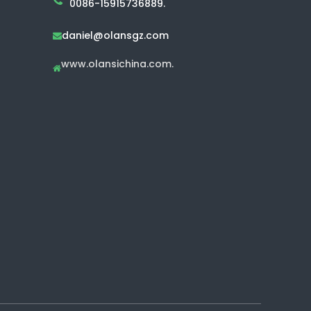
0086-15915736889.
daniel@olansgz.com

www.olansichina.com.
