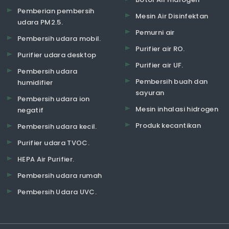
Pemberian pembersih
Mesin Air Disinfektan
udara PM2.5.
Pemurni air
Pembersih udara mobil.
Purifier air RO.
Purifier udara desktop
Purifier air UF.
Pembersih udara
Pembersih buah dan
humidifier
sayuran
Pembersih udara ion
Mesin inhalasi hidrogen
negatif
Produk kecantikan
Pembersih udara kecil.
Purifier udara TVOC.
HEPA Air Purifier.
Pembersih udara rumah
Pembersih Udara UVC.