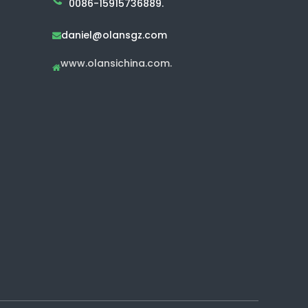
0086-15915736889.
daniel@olansgz.com

www.olansichina.com.
