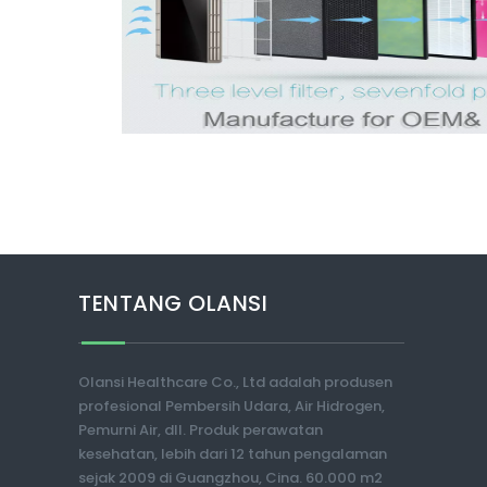
TENTANG OLANSI
Olansi Healthcare Co., Ltd adalah produsen
profesional Pembersih Udara, Air Hidrogen,
Pemurni Air, dll. Produk perawatan
kesehatan, lebih dari 12 tahun pengalaman
sejak 2009 di Guangzhou, Cina. 60.000 m2