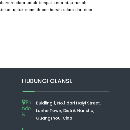
bersih udara untuk tempat kerja atau rumah
kinkan untuk memilih pembersih udara dari mana
di seluruh, penawaran online, dan beberapa
gan rumah
HUBUNGI OLANSI.
Po
Buidling 1, No.1 dari Haiyi Street,
ndo
Lanhe Town, Distrik Nansha,
k
Guangzhou, Cina