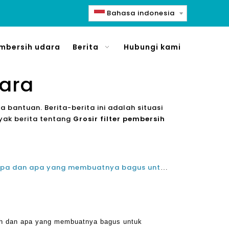
Bahasa indonesia
mbersih udara
Berita
Hubungi kami
dara
a bantuan. Berita-berita ini adalah situasi
nyak berita tentang
Grosir filter pembersih
Grosir pemurni udara filter hepa dan apa yang membuatnya bagus untuk rumah
sih dan apa yang membuatnya bagus untuk