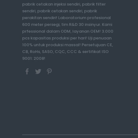
pabrik cetakan injeksi sendiri, pabrik filter
sendiri, pabrik cetakan sendiri, pabrik
perakitan sendiri! Laboratorium profesional
600 meter persegi, tim R&D 30 insinyur. Kami
prfessional dalam ODM, layanan OEM! 3.000
pcs kapasitas produksi per hari! Uji penuaan
100% untuk produksi massal! Persetujuan CE,
CB, RoHs, SASO, CQC, CCC & sertifikat ISO
9001: 2008!