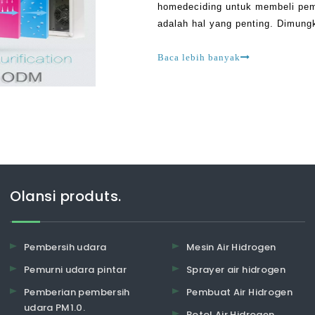
homedeciding untuk membeli pem
adalah hal yang penting. Dimung
saja. Ada begitu banyak katalog 
penawaran gila yang terkait den
Baca lebih banyak
Olansi produts.
Pembersih udara
Mesin Air Hidrogen
Pemurni udara pintar
Sprayer air hidrogen
Pemberian pembersih
Pembuat Air Hidrogen
udara PM1.0.
Botol Air Hidrogen