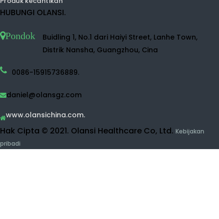
Pembersih buah dan sayuran
Mesin inhalasi hidrogen
Produk kecantikan
HUBUNGI OLANSI.
Pon
Buidling 1, No.1 dari Haiyi Street, Lanhe Town, Distrik
dok
Nansha, Guangzhou, Cina
0086-15915736889.
daniel@olansgz.com

www.olansichina.com.
