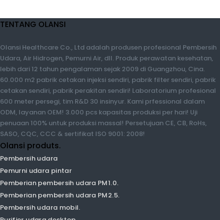
tim R&D 30 insinyur. Kami prfessional dalam ODM, layanan OEM!
3.000 pcs kapasitas produksi per hari! Uji penuaan 100% untuk
produksi massal! Persetujuan CE, CB, RoHs, SASO, CQC, CCC &
sertifikat ISO 9001: 2008!
Olansi produts.
Pembersih udara
Pemurni udara pintar
Pemberian pembersih udara PM1.0.
Pemberian pembersih udara PM2.5.
Pembersih udara mobil.
Purifier udara desktop
Pembersih udara humidifier