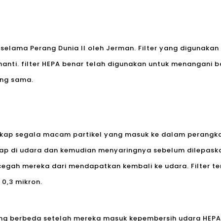
n selama Perang Dunia II oleh Jerman. Filter yang digunak
anti. filter HEPA benar telah digunakan untuk menangani 
ang sama.
kap segala macam partikel yang masuk ke dalam perangkat
p di udara dan kemudian menyaringnya sebelum dilepaskan.
egah mereka dari mendapatkan kembali ke udara. Filter t
 0,3 mikron.
ang berbeda setelah mereka masuk ke
pembersih udara HEPA