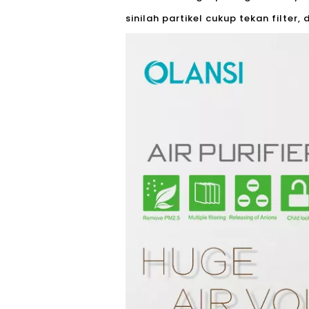
sinilah partikel cukup tekan filter,