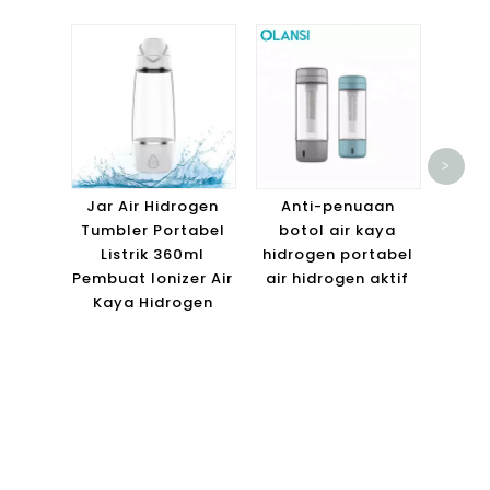
Botol
>
Por
An
Jar Air Hidrogen
Anti-penuaan
Fung
Tumbler Portabel
botol air kaya
Listrik 360ml
hidrogen portabel
Pembuat Ionizer Air
air hidrogen aktif
Kaya Hidrogen
TENTANG OLANSI